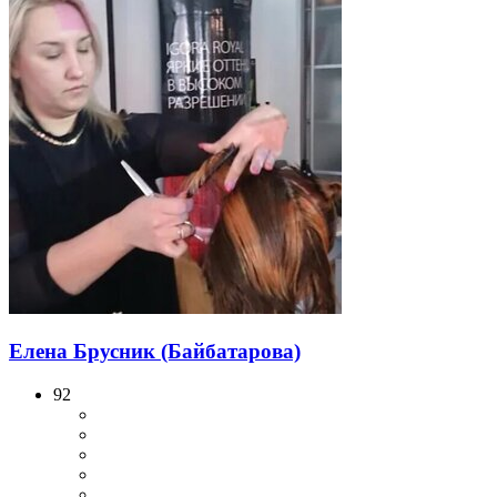
Елена Брусник (Байбатарова)
92